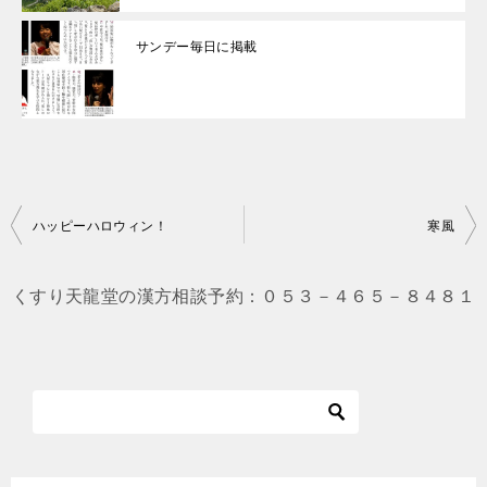
サンデー毎日に掲載
投
ハッピーハロウィン！
寒風
稿
ナ
くすり天龍堂の漢方相談予約：０５３－４６５－８４８１
ビ
ゲ
ー
シ
ョ