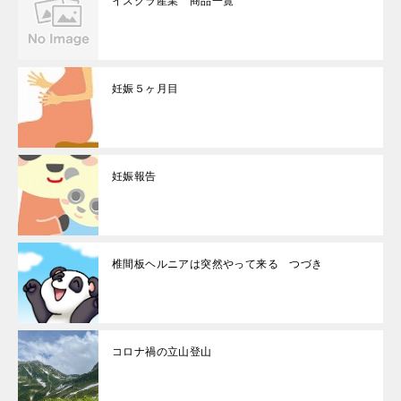
イスクラ産業 商品一覧
妊娠５ヶ月目
妊娠報告
椎間板ヘルニアは突然やって来る つづき
コロナ禍の立山登山