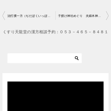
投
治打撲一方（ぢだぼくいっぽう）
子授け神社めぐり 夫婦木神社（新大久保）
稿
ナ
くすり天龍堂の漢方相談予約：０５３－４６５－８４８１
ビ
ゲ
ー
シ
ョ
ン