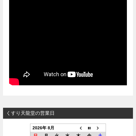
くすり天龍堂の営業日
2026年 8月
日
月
火
水
木
金
土