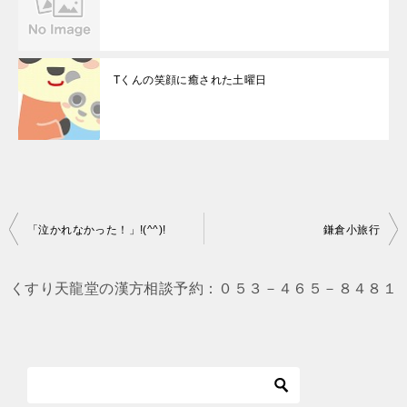
Tくんの笑顔に癒された土曜日
投
「泣かれなかった！」!(^^)!
鎌倉小旅行
稿
ナ
くすり天龍堂の漢方相談予約：０５３－４６５－８４８１
ビ
ゲ
ー
シ