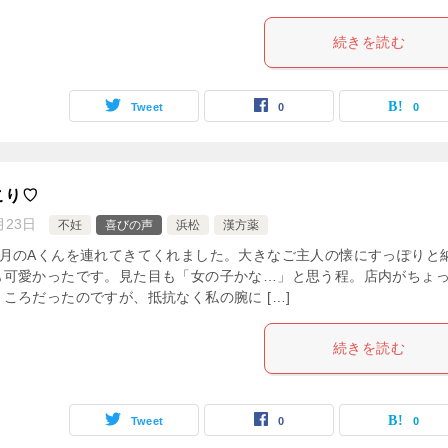
続きを読む
Tweet
0
0
こり♡
月23日
不妊
喜びの声
浜松
漢方薬
ヶ月のAくんを連れてきてくれました。大きなご主人の懐にすっぽりと
も可愛かったです。見た目も「女の子かな…」と思う程。店内がちょ
ころだったのですが、抵抗なく私の腕に […]
続きを読む
Tweet
0
0