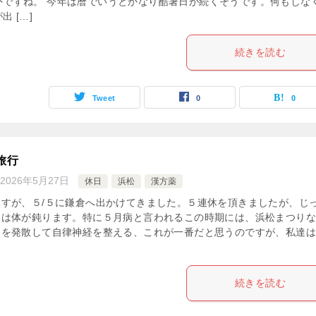
外ですね。 今年は暦でいうとかなり酷暑日が続くそうです。何もしな
出 […]
続きを読む
Tweet
0
0
旅行
2026年5月27日
休日
浜松
漢方薬
ますが、５/５に鎌倉へ出かけてきました。５連休を頂きましたが、じ
ては体が鈍ります。特に５月病と言われるこの時期には、浜松まつり
」を発散して自律神経を整える、これが一番だと思うのですが、私達
続きを読む