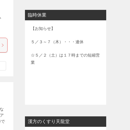
臨時休業
い
【お知らせ】
５／３～７（木）・・・連休
☆５／２（土）は１７時までの短縮営
業
な
ア
時で
漢方のくすり天龍堂