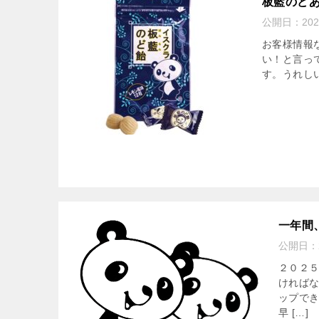
板藍のど
公開日：
20
お客様情報
い！と言っ
す。うれし
一年間
公開日：
２０２
ければ
ップでき
早 […]