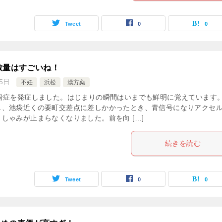
Tweet
0
0
散量はすごいね！
5日
不妊
浜松
漢方薬
花粉症を発症しました。はじまりの瞬間はいまでも鮮明に覚えています
し、池袋近くの要町交差点に差しかかったとき、青信号になりアクセ
しゃみが止まらなくなりました。前を向 […]
続きを読む
Tweet
0
0