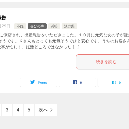
報告
月29日
不妊
喜びの声
浜松
漢方薬
がご来店され、出産報告をいただきました。１０月に元気な女の子が誕
たそうです。Ｋさんもとっても元気そうでひと安心です。うちのお客さ
事が忙しく、妊活どころではなかった […]
続きを読む
Tweet
0
0
3
4
5
次へ