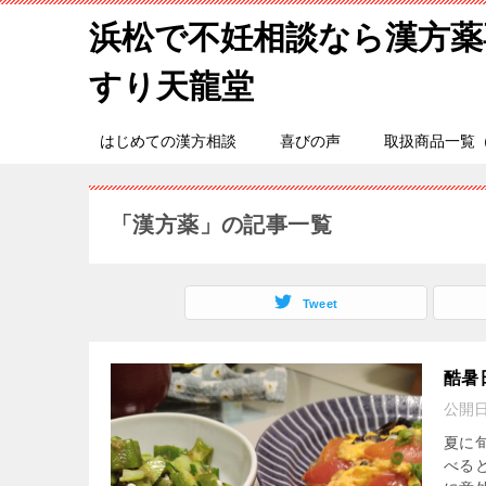
浜松で不妊相談なら漢方薬
すり天龍堂
はじめての漢方相談
喜びの声
取扱商品一覧
「漢方薬」の記事一覧
Tweet
酷暑
公開
夏に
べる