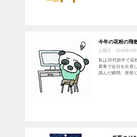
今年の花粉の飛
公開日：
2026年3月
私は20代前半で
業車で会社を出発
踏んだ瞬間、突然く