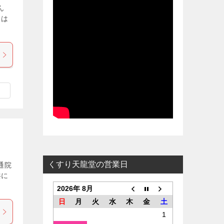
ん
目は
くすり天龍堂の営業日
通院
共に
2026年 8月
日
月
火
水
木
金
土
1