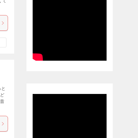
くて
っと
など
は昔