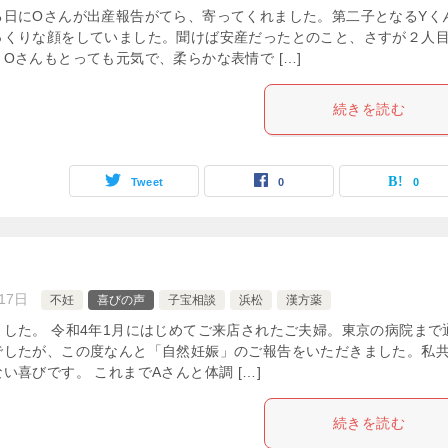
る日にOさんが出産報告がてら、寄ってくれました。第二子となるYく
っくりな顔をしていました。聞けば安産だったとのこと、さすが２人
Oさんもとっても元気で、柔らかな表情で […]
続きを読む
Tweet
0
0
17日
不妊
喜びの声
子宝相談
浜松
漢方薬
した。 令和4年1月にはじめてご来店されたご夫婦。東京の病院まで
でしたが、この度なんと「自然妊娠」のご報告をいただきました。私
い喜びです。 これまでAさんと体調 […]
続きを読む