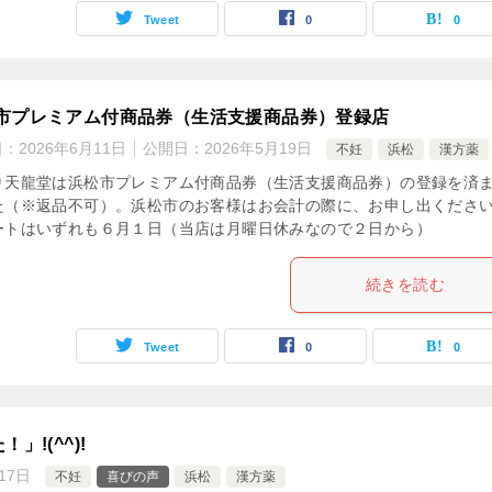
Tweet
0
0
市プレミアム付商品券（生活支援商品券）登録店
日：
2026年6月11日
公開日：
2026年5月19日
不妊
浜松
漢方薬
り天龍堂は浜松市プレミアム付商品券（生活支援商品券）の登録を済
た（※返品不可）。浜松市のお客様はお会計の際に、お申し出くださ
ートはいずれも６月１日（当店は月曜日休みなので２日から）
続きを読む
Tweet
0
0
」!(^^)!
17日
不妊
喜びの声
浜松
漢方薬