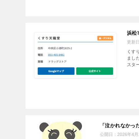
浜松
更新
くす
まし
スタ
「泣かれなかった！
公開日：
2026年4月