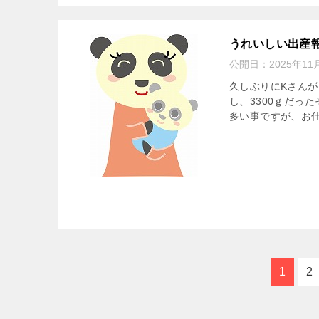
うれいしい出産
公開日：
2025年11
久しぶりにKさん
し、3300ｇだっ
多い事ですが、お仕
1
2