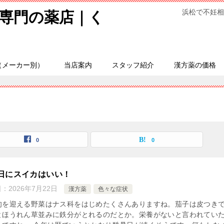
浜松で不妊相
専門の薬店｜く
（メーカー別）
当店案内
スタッフ紹介
漢方薬の価格
0
0
日にスイカはいい！
日：
2026年7月22日
漢方薬
色々な症状
旬を迎える野菜はナス科をはじめたくさんありますね。茄子は皮つき
とほうれん草並みに鉄分がとれるのだとか。栄養がないと言われてい