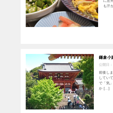
に意
も汗が
鎌倉小
公開日：
前後し
してい
で「気
か […]