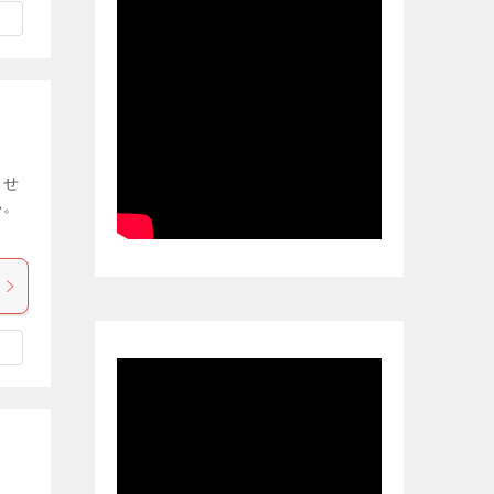
ませ
い。