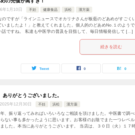
あめの売価が高すぎ！
26年1月10日
不妊
健康食品
浜松
漢方薬
なのですが「ラインニュースでオカリナさんが板藍のどあめがすごく
ていましたよ！」と教えてくれました。個人的のどあめNo.１のようで
い話ですね。 私達も中医学の普及を目指して、毎日情報発信して […]
続きを読む
Tweet
0
0
、ありがとうございました。
2025年12月30日
不妊
浜松
漢方薬
５年、振り返ってみればいろいろなご相談を頂けました。中医書で調べ
ならない事も多かったように思います。お客様のお陰でまた一つレベル
ました。本当にありがとうございます。 当店は、３０日（火）１７