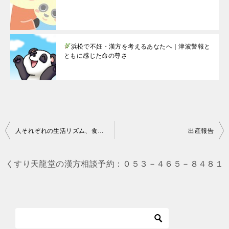
浜松で不妊・漢方を考えるあなたへ｜津波警報と
ともに感じた命の尊さ
投
人それぞれの生活リズム、食習慣
出産報告
稿
ナ
くすり天龍堂の漢方相談予約：０５３－４６５－８４８１
ビ
ゲ
ー
シ