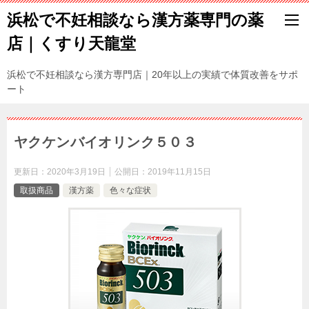
浜松で不妊相談なら漢方薬専門の薬
店｜くすり天龍堂
浜松で不妊相談なら漢方専門店｜20年以上の実績で体質改善をサポ
ート
ヤクケンバイオリンク５０３
更新日：
2020年3月19日
公開日：
2019年11月15日
取扱商品
漢方薬
色々な症状