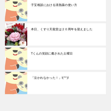
子宝相談における清熱薬の使い方
本日、くすり天龍堂は２０周年を迎えました
Tくんの笑顔に癒された土曜日
「泣かれなかった！」!(^^)!