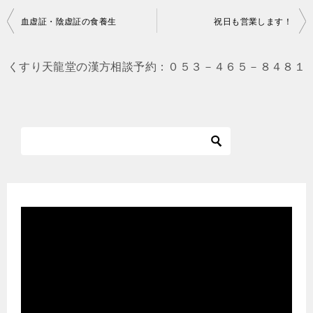
投
血虚証・陰虚証の食養生
祝日も営業します！
稿
ナ
くすり天龍堂の漢方相談予約：０５３－４６５－８４８１
ビ
ゲ
ー
シ
ョ
ン