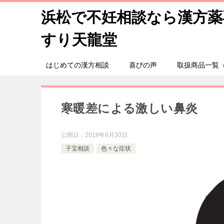
浜松で不妊相談なら漢方薬
すり天龍堂
はじめての漢方相談
喜びの声
取扱商品一覧
寒暖差による激しい鼻炎
公開日：
2019年8月30日
子宝相談
色々な症状