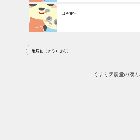
出産報告
投
亀鹿仙（きろくせん）
稿
ナ
くすり天龍堂の漢方
ビ
ゲ
ー
シ
ョ
ン