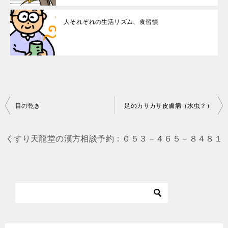
人それぞれの生活リズム、食習慣
投
目の乾き
足のカサカサ皮膚病（水虫？）
稿
ナ
くすり天龍堂の漢方相談予約：０５３－４６５－８４８１
ビ
ゲ
ー
シ
ョ