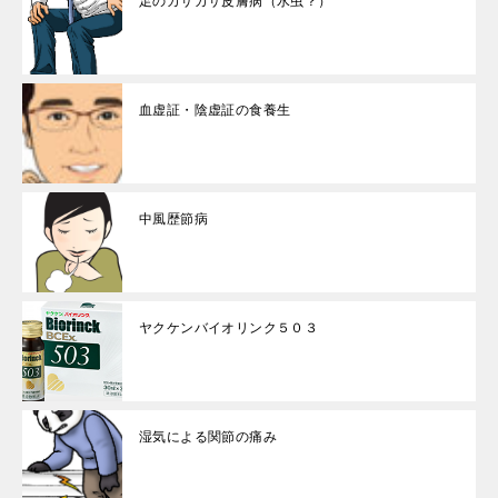
足のカサカサ皮膚病（水虫？）
血虚証・陰虚証の食養生
中風歴節病
ヤクケンバイオリンク５０３
湿気による関節の痛み